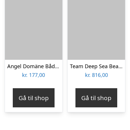
Angel Domäne Bådstang Med Trigger White Tiger 7′ 100-200gr – Pirkestang
Team Deep Sea Beachbeast Surf 14′ 100-250gr – Pirkestang
kr.
177,00
kr.
816,00
Gå til shop
Gå til shop