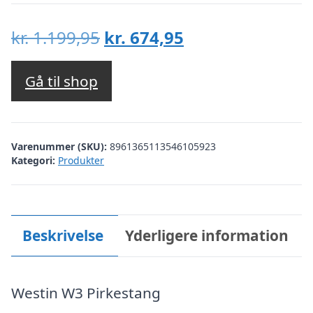
Den
Den
kr.
1.199,95
kr.
674,95
oprindelige
aktuelle
pris
pris
Gå til shop
var:
er:
kr. 1.199,95.
kr. 674,95.
Varenummer (SKU):
8961365113546105923
Kategori:
Produkter
Beskrivelse
Yderligere information
Westin W3 Pirkestang