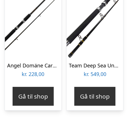
Angel Domäne Carbon Pilk Special Pirkestang 12-20lbs – Pirkestang
Team Deep Sea Unbreakable Fjordspin 7′ 200-600gr – Pirkestang
kr.
228,00
kr.
549,00
Gå til shop
Gå til shop