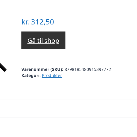
kr.
312,50
Gå til shop
Varenummer (SKU):
8798185480915397772
Kategori:
Produkter