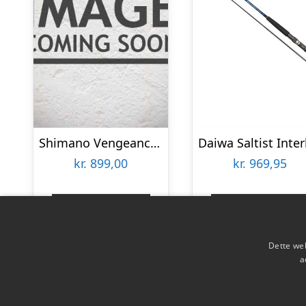
Shimano Vengeance Ax Slim Boat 7,6′ 20-30lbs – Pirkestang
kr.
899,00
kr.
969,95
Gå til shop
Gå til shop
Dette web
a