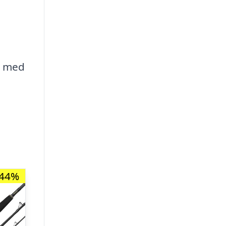
e med
-44%